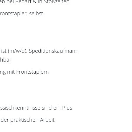
eb bei Bedarf & in Stoßzeiten.
ontstapler, selbst.
rist (m/w/d), Speditionskaufmann
chbar
ung mit Frontstaplern
ssischkenntnisse sind ein Plus
der praktischen Arbeit